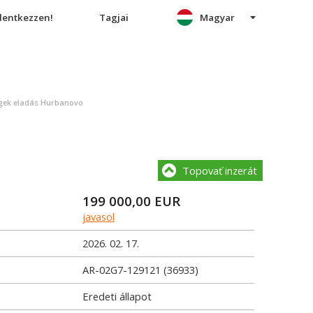
elentkezzen!
Tagjai
Magyar
égek eladás Hurbanovo
Topovať inzerát
199 000,00
EUR
javasol
2026. 02. 17.
AR-02G7-129121 (36933)
Eredeti állapot