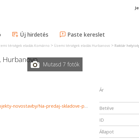
J
ó
Új hirdetés
Paste kereslet
>
>
emi térségek eladás Komárno
Üzemi térségek eladás Hurbanovo
Raktár helyis
,
Hurbanovo
Mutasd 7 fotók
Ár
https://www.reality-komarno.sk/predaj-podnikatelske-objekty-novostavby/Na-predaj-skladove-priestory-v-Hurbanove-36933/?utm_source=areality&utm_medium=xml&utm_term=36933&utm_content=pozemok&utm_campaign=portaly
Betéve
ID
Állapot