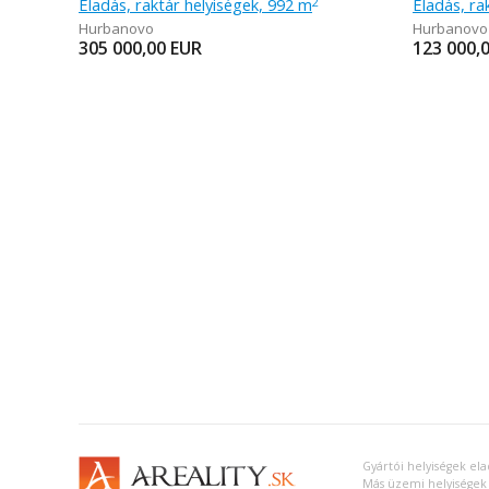
Eladás, raktár helyiségek, 992 m
Eladás, ra
2
Hurbanovo
Hurbanovo
305 000,00
EUR
123 000,
Gyártói helyiségek e
Más üzemi helyiségek