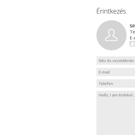
Érintkezés
Si
Te
E-