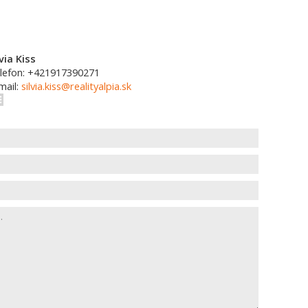
lvia Kiss
lefon: +421917390271
mail:
silvia.kiss@realityalpia.sk