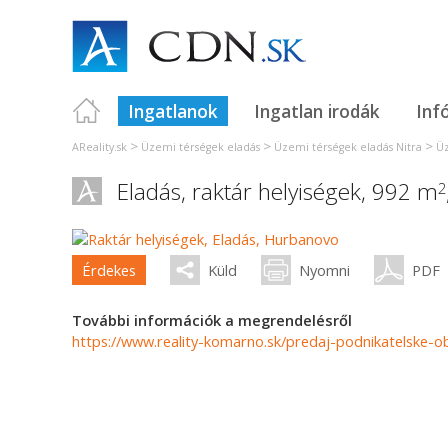
Ingatlanok
Ingatlan irodák
Inf
>
>
>
AReality.sk
Üzemi térségek eladás
Üzemi térségek eladás Nitra
Üz
Eladás, raktár helyiségek, 992 m
2
Érdekes
Küld
Nyomni
PDF
További információk a megrendelésről