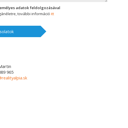
zemélyes adatok feldolgozásával
ánéletre, további információ
itt
solatok
Martin
089 965
@realityalpia.sk