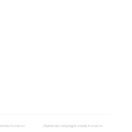
k eladás Komárno
Állattartási helyiségek eladás Komárno