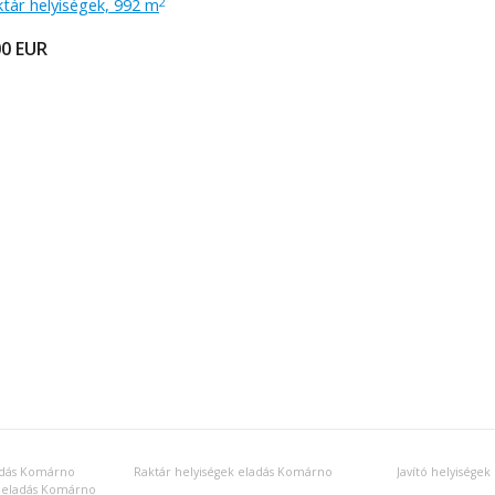
ktár helyiségek, 992 m
2
00
EUR
ladás Komárno
Raktár helyiségek eladás Komárno
Javító helyisége
 eladás Komárno