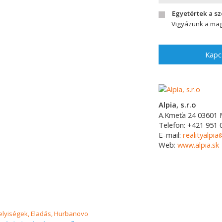
Egyetértek a s
Vigyázunk a mag
Kapc
Alpia, s.r.o
A.Kmeťa 24
03601
Telefon:
+421 951 
E-mail:
realityalpia
Web:
www.alpia.sk