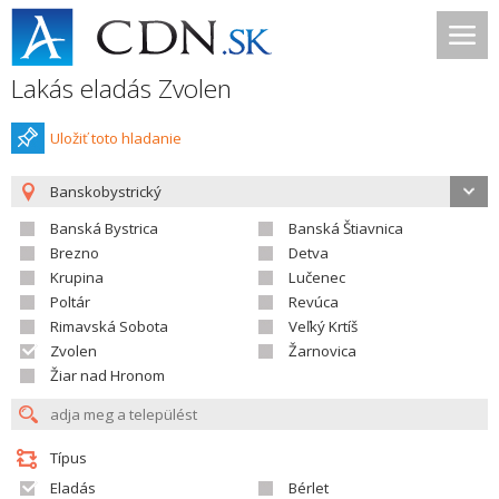
Lakás eladás Zvolen
Uložiť toto hladanie
Banskobystrický
Banská Bystrica
Banská Štiavnica
Brezno
Detva
Krupina
Lučenec
Poltár
Revúca
Rimavská Sobota
Veľký Krtíš
Zvolen
Žarnovica
Žiar nad Hronom
Típus
Eladás
Bérlet