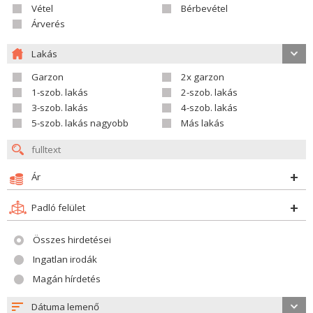
Vétel
Bérbevétel
Árverés
Lakás
Garzon
2x garzon
1-szob. lakás
2-szob. lakás
3-szob. lakás
4-szob. lakás
5-szob. lakás nagyobb
Más lakás
Ár
Padló felület
Összes hirdetései
Ingatlan irodák
Magán hírdetés
Dátuma lemenő