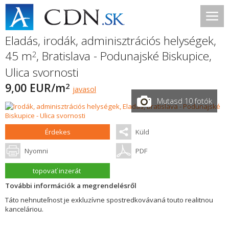
Eladás, irodák, adminisztrációs helységek,
45 m
,
Bratislava - Podunajské Biskupice
,
2
Ulica svornosti
9,00 EUR/m
2
javasol
Mutasd 10 fotók
Érdekes
Küld
Nyomni
PDF
topovať inzerát
További információk a megrendelésről
Táto nehnuteľnost je exkluzívne spostredkovávaná touto realitnou
kanceláriou.