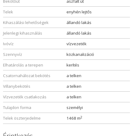
Bekötőút
aszfalt út
Telek
enyhén lejtős
Kihaszálási lehetőségek
állandó lakás
Jelenlegi kihasználás
állandó lakás
Ivóvíz
vízvezeték
Szennyvíz
közkanalizáció
Elhatárolás a terepen
kerítés
Csatornahálozat bekötés
a telken
Villanybekötés
a telken
Vízvezeték csatlakozás
a telken
Tulajdon forma
személyi
2
Telek öszterjedelme
1468 m
Érintkezés