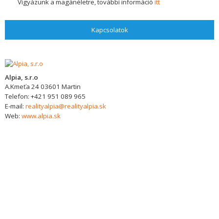
Vigyázunk a magánéletre, további információ
itt
Kapcsolatok
Alpia, s.r.o
A.Kmeťa 24
03601
Martin
Telefon:
+421 951 089 965
E-mail:
realityalpia@realityalpia.sk
Web:
www.alpia.sk