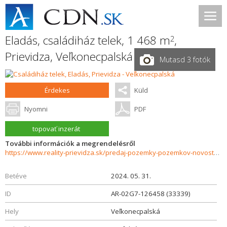
Eladás, családiház telek, 1 468 m
,
2
Prievidza
,
Veľkonecpalská
Mutasd 3 fotók
Érdekes
Küld
Nyomni
PDF
topovať inzerát
További információk a megrendelésről
https://www.reality-prievidza.sk/predaj-pozemky-pozemkov-novostavby/Stavebny-pozemok-Necpaly-Prievidza-33339/?utm_source=areality&utm_medium=xml&utm_term=33339&utm_content=chalupa&utm_campaign=portaly
Betéve
2024. 05. 31.
ID
AR-02G7-126458 (33339)
Hely
Veľkonecpalská