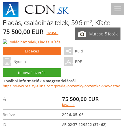
Eladás, családiház telek, 596 m
,
Kľače
2
75 500,00 EUR
javasol
Mutasd 5 fotók
Érdekes
Küld
Nyomni
PDF
topovať inzerát
További információk a megrendelésről
https://www.reality-zilina.com/predaj-pozemky-pozemkov-novostavby/Stavebny-pozemok-pre-rodinny-dom-596-m2-Rajec--Klace-37462/?utm_source=areality&utm_medium=xml&utm_term=37462&utm_content=chalupa&utm_campaign=portaly
75 500,00
EUR
Ár
javasol
Betéve
2026. 05. 06.
ID
AR-02G7-129522 (37462)