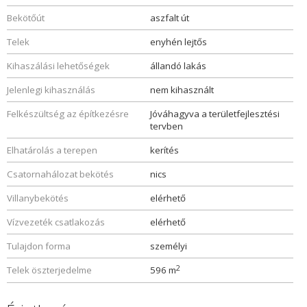
Bekötőút
aszfalt út
Telek
enyhén lejtős
Kihaszálási lehetőségek
állandó lakás
Jelenlegi kihasználás
nem kihasznált
Felkészültség az építkezésre
Jóváhagyva a területfejlesztési
tervben
Elhatárolás a terepen
kerítés
Csatornahálozat bekötés
nics
Villanybekötés
elérhető
Vízvezeték csatlakozás
elérhető
Tulajdon forma
személyi
2
Telek öszterjedelme
596 m