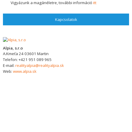
Vigyázunk a magánéletre, további információ
itt
Kapcsolatok
Alpia, s.r.o
A.Kmeťa 24
03601
Martin
Telefon:
+421 951 089 965
E-mail:
realityalpia@realityalpia.sk
Web:
www.alpia.sk