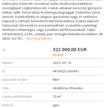
hálószoba. Külön WC mosdóval. Külön fürdőszoba káddal és
mosógéppel. Légkondicionáló. A lakás ablakain keresztül gyönyörű
kilátás nyílik. Vonzó lakás érzelemgazdagsággal. A lakáshoz pince
tartozik. A parkolóhely az alagsori garázsban nagy, és redőnyös
kapuval is zárható. Keresett terület bérbeadásra. A lakás teljesen
bútorozott, felszerelt és azonnal kiadható, a vásárlás a jelenlegi
bérlővel is lehetséges, vagy a jövőben bérlőt biztosítunk. Teljes
infrastruktúra, a LIDL, üzletek, piac, tömegközlekedés közelében. ÁR:
lakás 322 00
...
nézz meg többet
322 000,00
EUR
Ár
javasol
Betéve
2025. 05. 16.
ID
AR-09QQ-000461
Kataszter terület
NIVY
Hely
Atraktívna, trhovisko ..
2
Lakás padlófelülete
70 m
Felfonó
Igen