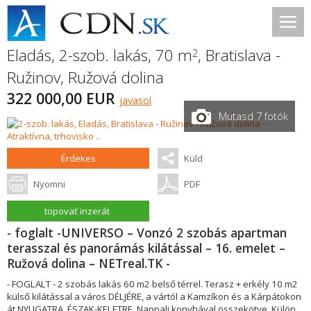
Eladás, 2-szob. lakás, 70 m
,
Bratislava -
2
Ružinov
,
Ružová dolina
322 000,00 EUR
javasol
Mutasd 7 fotók
Érdekes
Küld
Nyomni
PDF
topovať inzerát
- foglalt -UNIVERSO – Vonzó 2 szobás apartman
terasszal és panorámás kilátással – 16. emelet –
Ružová dolina – NETreal.TK -
- FOGLALT - 2 szobás lakás 60 m2 belső térrel. Terasz + erkély 10 m2
külső kilátással a város DÉLJÉRE, a vártól a Kamzíkon és a Kárpátokon
át NYUGATRA, ÉSZAK-KELETRE. Nappali konyhával összekötve. Külön