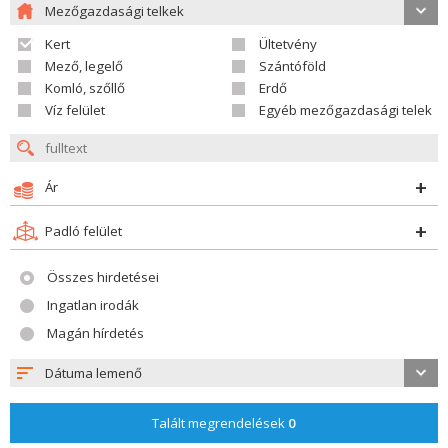
Mezőgazdasági telkek
Kert
Ültetvény
Mező, legelő
Szántóföld
Komló, szőllő
Erdő
Víz felület
Egyéb mezőgazdasági telek
Ár
Padló felület
Összes hirdetései
Ingatlan irodák
Magán hírdetés
Dátuma lemenő
Talált megrendelések
0