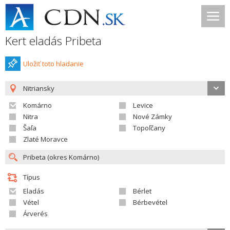
Kert eladás Pribeta
Uložiť toto hladanie
Nitriansky
Komárno
Levice
Nitra
Nové Zámky
Šaľa
Topoľčany
Zlaté Moravce
Típus
Eladás
Bérlet
Vétel
Bérbevétel
Árverés