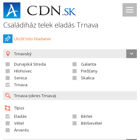
Családiház telek eladás Trnava
Uložiť toto hladanie
Trnavský
Dunajská Streda
Galanta
Hlohovec
Piešťany
Senica
Skalica
Trnava
Típus
Eladás
Bérlet
Vétel
Bérbevétel
Árverés