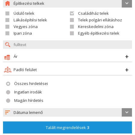
Építkezési telkek
Üdülő telek
Családiház telek
Lákásépítési telek
Telek polgári ellátáshoz
Vegyes zóna
Kereskedelmi zóna
Ipari zóna
Egyéb építkezési telek
Ár
Padló felület
Összes hirdetései
Ingatlan irodák
Magán hírdetés
Dátuma lemenő
Talált megrendelések
3