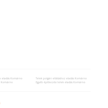
ek eladás Komárno
Telek polgári ellátáshoz eladás Komárno
ás Komárno
Egyéb építkezési telek eladás Komárno
k