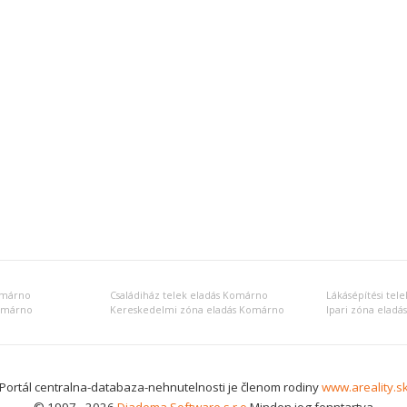
omárno
Családiház telek eladás Komárno
Lákásépítési tel
Komárno
Kereskedelmi zóna eladás Komárno
Ipari zóna elad
Portál centralna-databaza-nehnutelnosti je členom rodiny
www.areality.s