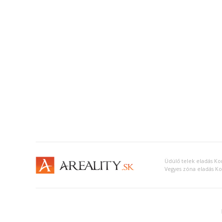
Üdülő telek eladás K
Vegyes zóna eladás 