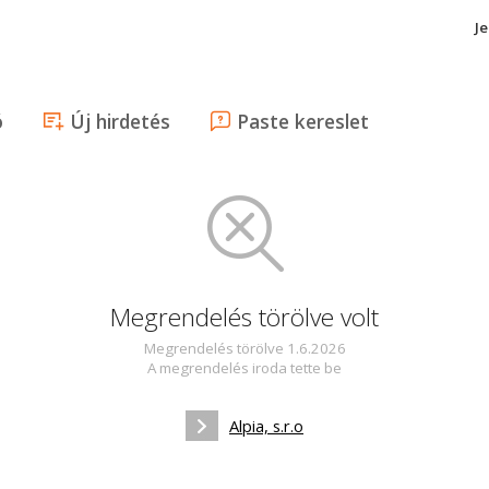
J
ó
Új hirdetés
Paste kereslet
Megrendelés törölve volt
Megrendelés törölve 1.6.2026
A megrendelés iroda tette be
Alpia, s.r.o