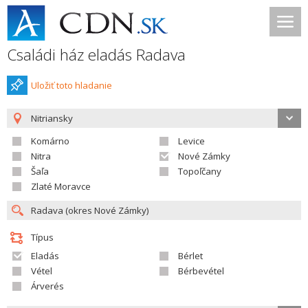
Családi ház eladás Radava
Uložiť toto hladanie
Nitriansky
Komárno
Levice
Nitra
Nové Zámky
Šaľa
Topoľčany
Zlaté Moravce
Típus
Eladás
Bérlet
Vétel
Bérbevétel
Árverés