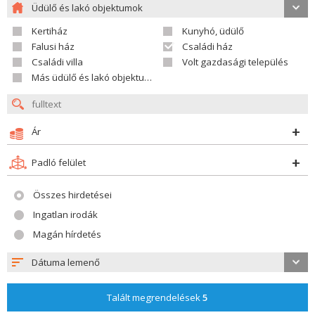
Üdülő és lakó objektumok
Kertiház
Kunyhó, üdülő
Falusi ház
Családi ház
Családi villa
Volt gazdasági település
Más üdülő és lakó objektumok
Ár
Padló felület
Összes hirdetései
Ingatlan irodák
Magán hírdetés
Dátuma lemenő
Talált megrendelések
5