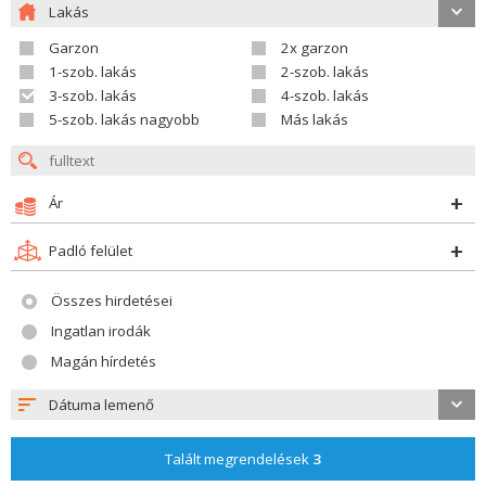
Lakás
Garzon
2x garzon
1-szob. lakás
2-szob. lakás
3-szob. lakás
4-szob. lakás
5-szob. lakás nagyobb
Más lakás
Ár
Padló felület
Összes hirdetései
Ingatlan irodák
Magán hírdetés
Dátuma lemenő
Talált megrendelések
3