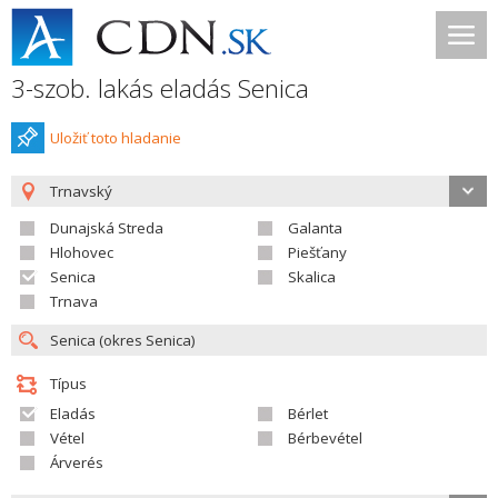
3-szob. lakás eladás Senica
Uložiť toto hladanie
Trnavský
Dunajská Streda
Galanta
Hlohovec
Piešťany
Senica
Skalica
Trnava
Típus
Eladás
Bérlet
Vétel
Bérbevétel
Árverés