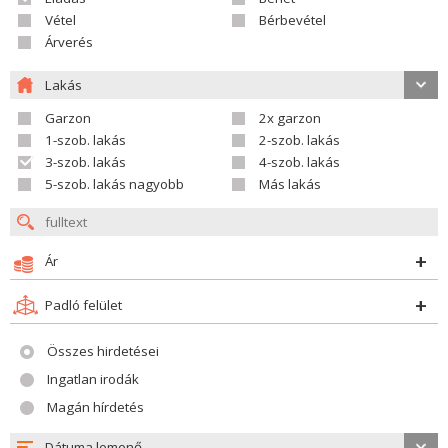
Vétel
Bérbevétel
Árverés
Lakás
Garzon
2x garzon
1-szob. lakás
2-szob. lakás
3-szob. lakás
4-szob. lakás
5-szob. lakás nagyobb
Más lakás
Ár
Padló felület
Összes hirdetései
Ingatlan irodák
Magán hírdetés
Dátuma lemenő