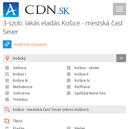
3-szob. lakás eladás Košice - mestská časť
Sever
Uložiť toto hladanie
Košický
Gelnica
Košice - okolie
Košice I
Košice II
Košice III
Košice IV
Michalovce
Rožňava
Sobrance
Spišská Nová Ves
Trebišov
Típus
Eladás
Bérlet