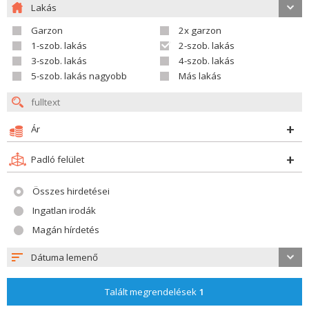
Lakás
Garzon
2x garzon
1-szob. lakás
2-szob. lakás
3-szob. lakás
4-szob. lakás
5-szob. lakás nagyobb
Más lakás
Ár
Padló felület
Összes hirdetései
Ingatlan irodák
Magán hírdetés
Dátuma lemenő
Talált megrendelések
1