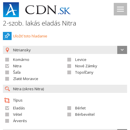
2-szob. lakás eladás Nitra
Uložiť toto hladanie
Nitriansky
Komárno
Levice
Nitra
Nové Zámky
Šaľa
Topoľčany
Zlaté Moravce
Típus
Eladás
Bérlet
Vétel
Bérbevétel
Árverés