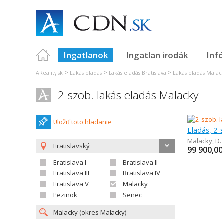
Ingatlanok
Ingatlan irodák
Inf
>
>
>
AReality.sk
Lakás eladás
Lakás eladás Bratislava
Lakás eladás Malac
2-szob. lakás eladás Malacky
Uložiť toto hladanie
Eladás, 2-
Malacky
,
D.
Bratislavský
99 900,0
Bratislava I
Bratislava II
Bratislava III
Bratislava IV
Bratislava V
Malacky
Pezinok
Senec