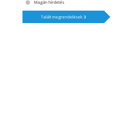
Magán hírdetés
Talált megrendelések
3