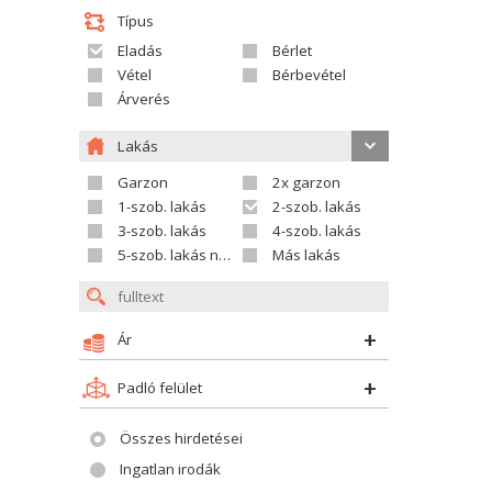
Típus
Eladás
Bérlet
Vétel
Bérbevétel
Árverés
Lakás
Garzon
2x garzon
1-szob. lakás
2-szob. lakás
3-szob. lakás
4-szob. lakás
5-szob. lakás nagyobb
Más lakás
Ár
Padló felület
Összes hirdetései
Ingatlan irodák