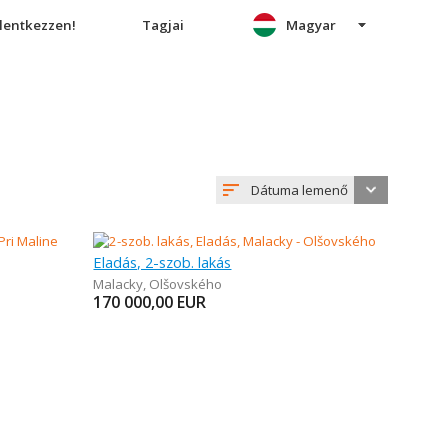
elentkezzen!
Tagjai
Magyar
Dátuma lemenő
Eladás, 2-szob. lakás
Malacky
,
Olšovského
170 000,00
EUR