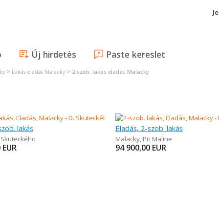
J
ó
Új hirdetés
Paste kereslet
>
>
ky
Lakás eladás Malacky
2-szob. lakás eladás Malacky
szob. lakás
Eladás, 2-szob. lakás
 Skuteckého
Malacky
,
Pri Maline
0
EUR
94 900,00
EUR